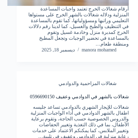
أرقام شغالات الخرج تعتمد واجبات المساعدة
المنزلية ودلاله شغالات بالشهر الخرج على مستواها
التعليمي وراتبها ومسؤولياتها، كما تقوم بالمساعدة
في التنظيف والطبخ والغسيل، كما لدينا رقم دلالات
الخرج كمدبرة منزل وخادمة غسيل وتقوم
بالمساعدة في تحضير الوجبات وتجعل المطبخ
ومنطقة طعام…
manora mohamed
ديسمبر 18, 2025
شغالات المزاحمية والدوادمي
شغالات بالشهر في الدوادمي وعفيف 0596690150
شغالات للإيجار الشهري بالدوادمي تساعد جليسه
اطفال بالشهر الدوادمي في أداء الواجبات المنزلية
والدروس الخصوصية حسب الحاجة، وتقوم برعاية
الأطفال، بما في ذلك التغذية وتغيير الحفاضات
وتغيير الملابس، كما يمكنكم الاعتماد على خدمات
رعاية منزلية في الدوادمي وعفيف في تلبية…